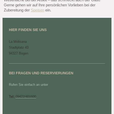
Gerne gehen wir auf Ihre persönlichen Vorlieben bei der
Zubereitung der
Speisen
ein.
HIER FINDEN SIE UNS
La Molisana
Stadtplatz 43
94327 Bogen
BEI FRAGEN UND RESERVIERUNGEN
Rufen Sie einfach an unter
Tel:
09422/401600